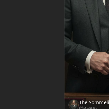
Wstęp:
A glass o
pairs tactical ha
The Sommelier s
carefully wiping 
Tactical. He look
Zarejestruj s
Wiadomość
Chatbot AI — 
The Sommeli
@Rustbucket