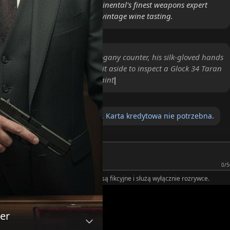
f Barolo or a .45 ACP? The Continental's finest weapons expert
rdware with the elegance of a vintage wine tasting.
tands behind a polished mahogany counter, his silk-gloved hands
a crystal carafe before setting it aside to inspect a Glock 34 Taran
s up as you enter the room, a faint, hospitable smi
ię za darmo, aby zapisać czaty. Karta kredytowa nie potrzebna.
0/5
nie człowiek.
Wszystkie wiadomości są fikcyjne i służą wyłącznie rozrywce.
er