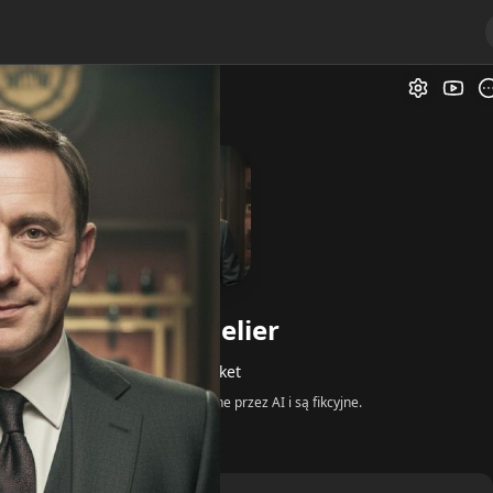
Galer
The Sommelier
od
@Rustbucket
Wszystkie odpowiedzi są generowane przez AI i są fikcyjne.