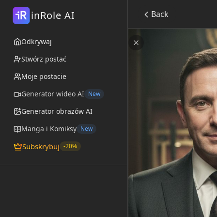
R
inRole AI
Back
i
The Sommelier
Odkrywaj
od
@Rustbucket
Zamknij
Stwórz postać
Moje postacie
Generator wideo AI
New
Generator obrazów AI
Manga i Komiksy
New
Subskrybuj
-20%