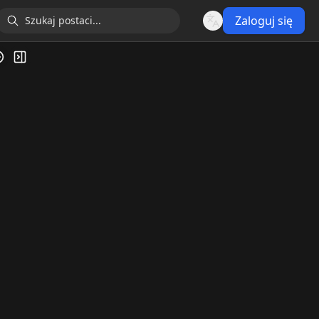
Zaloguj się
Language
ia wideo
Przełącz panel boczny