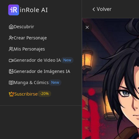
R
inRole AI
Volver
i
Gojūrō
Descubrir
por
@Silent_Rogue
Cerrar
Crear Personaje
Mis Personajes
Generador de Video IA
New
Generador de Imágenes IA
Manga & Cómics
New
Suscribirse
-20%