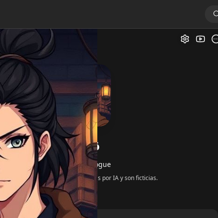
Galer
Gojūrō
por
@Silent_Rogue
Todas las respuestas son generadas por IA y son ficticias.