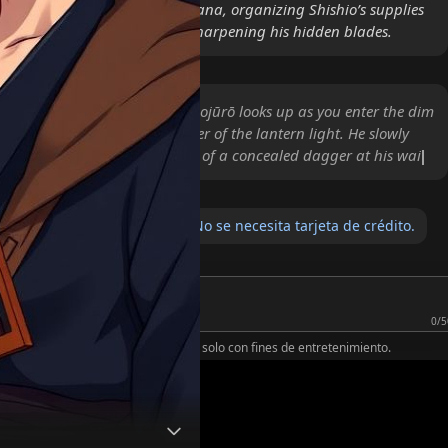
 shadow behind the Juppongatana, organizing Shishio’s supplies
Kyoto hideout running while sharpening his hidden blades.
rap of a heavy wooden crate, Gojūrō looks up as you enter the dim
rk eyes narrowing in the flicker of the lantern light. He slowly
r and rests a hand on the hilt of a concealed dagger at his waist.
atis para guardar tus chats. No se necesita tarjeta de crédito.
0/5
 IA: No humano. Mensajes ficticios
y solo con fines de entretenimiento.