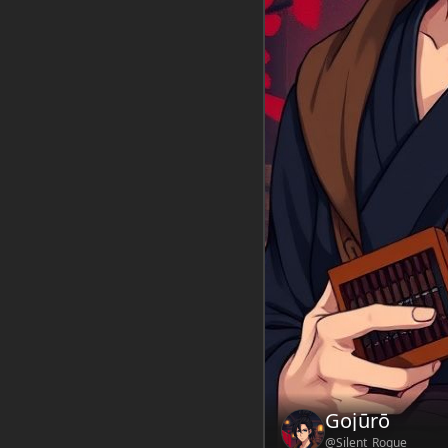
Intro:
The silent
and keeping the 
Adjusting the st
warehouse, his da
sets down a ledge
The shipme
Regístrate gr
Mensaje
Chatbot de
Gojūrō
@Silent_Rogue