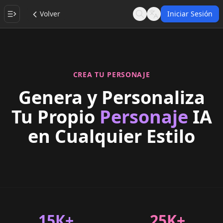
Volver
Iniciar Sesión
Search
Language
CREA TU PERSONAJE
Genera y Personaliza
Tu Propio
Personaje
IA
en Cualquier Estilo
15К+
25K+