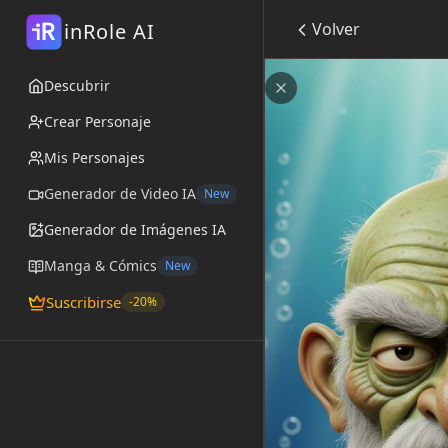
R
inRole AI
Volver
i
Old Man Jenkins
Descubrir
por
@PeachFuzz
Cerrar
Crear Personaje
Mis Personajes
Generador de Video IA
New
Generador de Imágenes IA
Manga & Cómics
New
Suscribirse
-20%