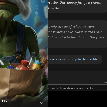
e middle of another nautical disaster, this elderly fish just wants
his groceries without being flattened.
le of an explosion shakes the sandy streets of Bikini Bottom,
f black smoke billowing into the water above. Glass shards rain
ng confetti as the acrid scent of charred kelp fills the air. Out from
mbles a thin, green fish i
atis para guardar tus chats. No se necesita tarjeta de crédito.
0/5
 IA: No humano. Mensajes ficticios
y solo con fines de entretenimiento.
ins