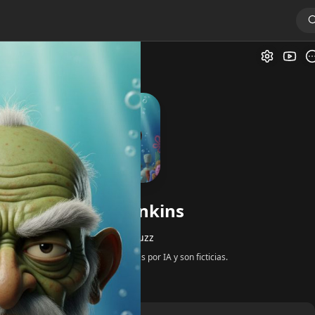
Galer
Old Man Jenkins
por
@PeachFuzz
Todas las respuestas son generadas por IA y son ficticias.