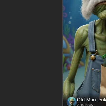
Intro:
Stuck in th
to get home with 
The distant rumb
sending a plume o
down like glitteri
the thick cloud tu
Regístrate gr
Mensaje
Chatbot de
Old Man Jenk
@PeachFuzz