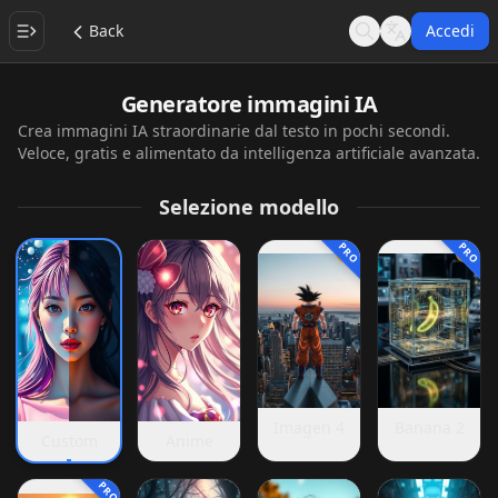
Back
Accedi
Search
Language
Generatore immagini IA
Crea immagini IA straordinarie dal testo in pochi secondi.
Veloce, gratis e alimentato da intelligenza artificiale avanzata.
Selezione modello
PRO
PRO
Imagen 4
Banana 2
Custom
Anime
PRO