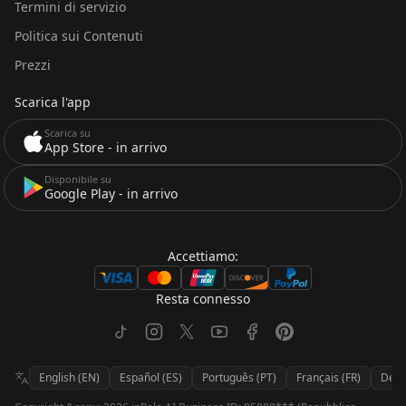
Termini di servizio
Politica sui Contenuti
Prezzi
Scarica l'app
Scarica su
App Store - in arrivo
Disponibile su
Google Play - in arrivo
Accettiamo:
Resta connesso
TikTok
Instagram
X (Twitter)
YouTube
Facebook
Pinterest
English (EN)
Español (ES)
Português (PT)
Français (FR)
Deut