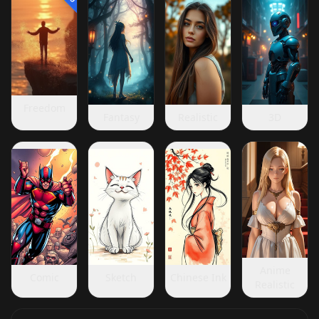
Freedom
Fantasy
Realistic
3D
Anime
Comic
Sketch
Chinese Ink
Realistic