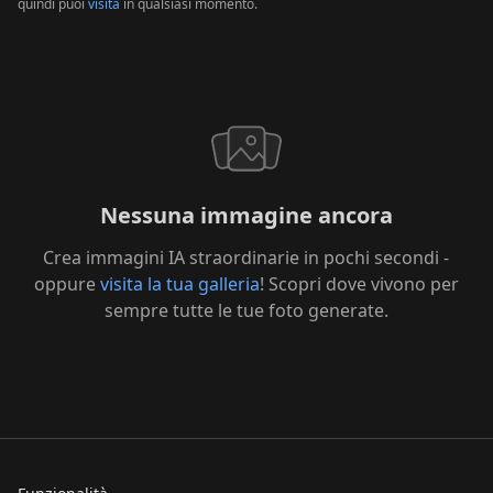
quindi puoi
visita
in qualsiasi momento.
Neon Glow
Backlit / Rim Light
Bright Light
Atmosfera
Dramatic
Peaceful
Energetic
Mysterious
Romantic
Playful
Sfondo
Nessuna immagine ancora
Simple
Nature
Urban
Background
Crea immagini IA straordinarie in pochi secondi -
Fantasy
Minimalist
Abstract
oppure
visita la tua galleria
! Scopri dove vivono per
sempre tutte le tue foto generate.
Telecamera
Eye Level
Low Angle
High Angle
Side View
3/4 View
Overhead Shot