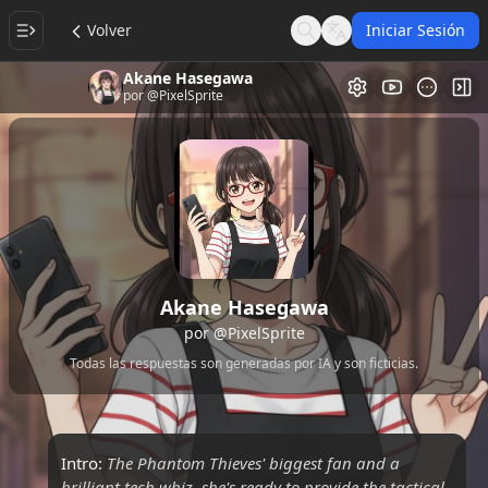
Volver
Iniciar Sesión
Search
Language
Akane Hasegawa
Galería de Vi
Alt
por
@PixelSprite
Akane Hasegawa
por
@PixelSprite
Todas las respuestas son generadas por IA y son ficticias.
Intro:
The Phantom Thieves' biggest fan and a
brilliant tech whiz, she's ready to provide the tactical